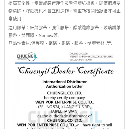
提高安全性，當警戒裝置運作及暫停膠紙機後，即使把堵塞
物清除，膠紙機也不會立刻運作，需重新按開始鍵後才可正
常使用
適用膠帶：細絲膠帶、強化膠帶、醋酸纖維膠帶、玻璃纖維
膠帶、雙面膠、Normex等.
無黏性素材:保護膜、鋁箔、銅箔、膠卷、塑膠素材..等.